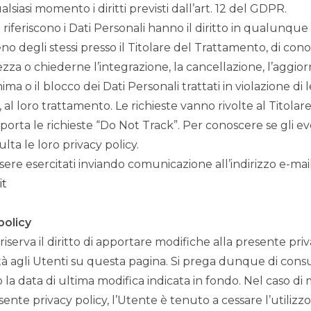
lsiasi momento i diritti previsti dall’art. 12 del GDPR.
 si riferiscono i Dati Personali hanno il diritto in qualun
o degli stessi presso il Titolare del Trattamento, di con
ttezza o chiederne l’integrazione, la cancellazione, l’aggior
a o il blocco dei Dati Personali trattati in violazione di
i, al loro trattamento. Le richieste vanno rivolte al Titola
rta le richieste “Do Not Track”. Per conoscere se gli even
lta le loro privacy policy.
ssere esercitati inviando comunicazione all’indirizzo e-mai
it
policy
 riserva il diritto di apportare modifiche alla presente p
agli Utenti su questa pagina. Si prega dunque di consu
a data di ultima modifica indicata in fondo. Nel caso di
ente privacy policy, l’Utente è tenuto a cessare l’utilizzo