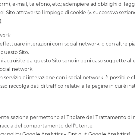
orm), e-mail, telefono, etc.; adempiere ad obblighi di leg
el Sito attraverso l’impiego di cookie (v. successiva sezion
);
twork
effettuare interazioni con i social network, o con altre p
 questo Sito.
ni acquisite da questo Sito sono in ogni caso soggette all
social network.
un servizio di interazione con i social network, è possibile 
tesso raccolga dati di traffico relativi alle pagine in cui è in
sente sezione permettono al Titolare del Trattamento di m
 traccia del comportamento dell’Utente.
acy policy Google Analytics
–
Opt out Google Analytics
)