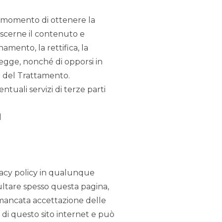
que momento di ottenere la
oscerne il contenuto e
namento, la rettifica, la
 legge, nonché di opporsi in
re del Trattamento.
tuali servizi di terze parti
l
rivacy policy in qualunque
ltare spesso questa pagina,
 mancata accettazione delle
 di questo sito internet e può