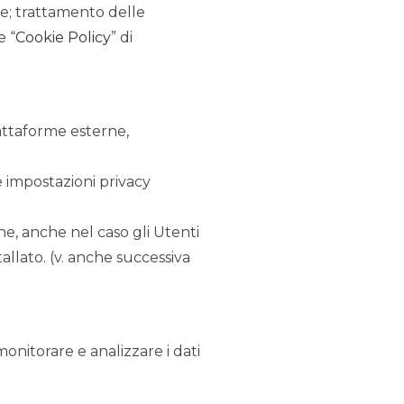
ge; trattamento delle
e “
Co
okie Policy
” di
iattaforme esterne,
e impostazioni privacy
che, anche nel caso gli Utenti
stallato. (v. anche successiva
onitorare e analizzare i dati