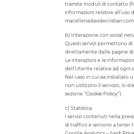
tramite moduli di contatto (f
informazioni relative all’uso d
macelleriadavidecristian.com
b) Interazione con social ne
Questi servizi permettono di 
direttamente dalle pagine di
Le interazioni e le informazio
dell’Utente relative ad ogni 
Nel caso in cui sia installato 
non utilizzino il servizio, lo s
sezione “
Cookie Policy
“).
c) Statistica
I servizi contenuti nella pre
di traffico e servono a tener
Google Analytics – (vedi
Priv